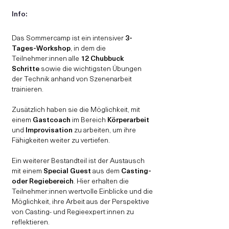
Info:
Das Sommercamp ist ein intensiver
3-
Tages-Workshop
, in dem die
Teilnehmer:innen alle
12 Chubbuck
Schritte
sowie die wichtigsten Übungen
der Technik anhand von Szenenarbeit
trainieren.
Zusätzlich haben sie die Möglichkeit, mit
einem
Gastcoach
im Bereich
Körperarbeit
und
Improvisation
zu arbeiten, um ihre
Fähigkeiten weiter zu vertiefen.
Ein weiterer Bestandteil ist der Austausch
mit einem
Special Guest
aus dem
Casting-
oder Regiebereich
. Hier erhalten die
Teilnehmer:innen wertvolle Einblicke und die
Möglichkeit, ihre Arbeit aus der Perspektive
von Casting- und Regieexpert:innen zu
reflektieren.