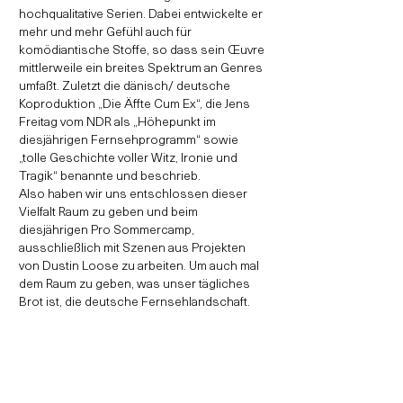
hochqualitative Serien. Dabei entwickelte er
mehr und mehr Gefühl auch für
komödiantische Stoffe, so dass sein Œuvre
mittlerweile ein breites Spektrum an Genres
umfaßt. Zuletzt die dänisch/ deutsche
Koproduktion „Die Äffte Cum Ex“, die Jens
Freitag vom NDR als „Höhepunkt im
diesjährigen Fernsehprogramm“ sowie
„tolle Geschichte voller Witz, Ironie und
Tragik“ benannte und beschrieb.
Also haben wir uns entschlossen dieser
Vielfalt Raum zu geben und beim
diesjährigen Pro Sommercamp,
ausschließlich mit Szenen aus Projekten
von Dustin Loose zu arbeiten. Um auch mal
dem Raum zu geben, was unser tägliches
Brot ist, die deutsche Fernsehlandschaft.
Was uns besonders freut ist, dass Dustin
Loose, selbst kommen wird, um sich die von
uns erarbeiteten Szenen anzuschauen und
aus seiner Erfahrung heraus mit Ihnen zu
arbeiten.