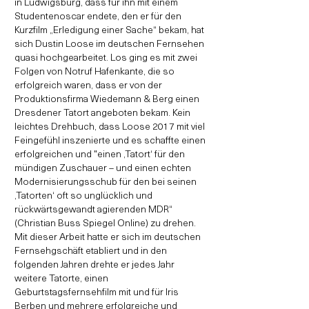
in Ludwigsburg, dass für ihn mit einem
Studentenoscar endete, den er für den
Kurzfilm „Erledigung einer Sache“ bekam, hat
sich Dustin Loose im deutschen Fernsehen
quasi hochgearbeitet. Los ging es mit zwei
Folgen von Notruf Hafenkante, die so
erfolgreich waren, dass er von der
Produktionsfirma Wiedemann & Berg einen
Dresdener Tatort angeboten bekam. Kein
leichtes Drehbuch, dass Loose 2017 mit viel
Feingefühl inszenierte und es schaffte einen
erfolgreichen und "einen ‚Tatort‘ für den
mündigen Zuschauer – und einen echten
Modernisierungsschub für den bei seinen
‚Tatorten‘ oft so unglücklich und
rückwärtsgewandt agierenden MDR“
(Christian Buss Spiegel Online) zu drehen.
Mit dieser Arbeit hatte er sich im deutschen
Fernsehgschäft etabliert und in den
folgenden Jahren drehte er jedes Jahr
weitere Tatorte, einen
Geburtstagsfernsehfilm mit und für Iris
Berben und mehrere erfolgreiche und