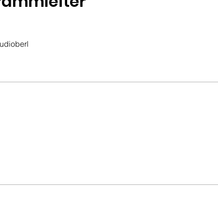
rammleiter
udioberl