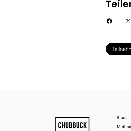
Teile
Teilneh
Studio
Metho