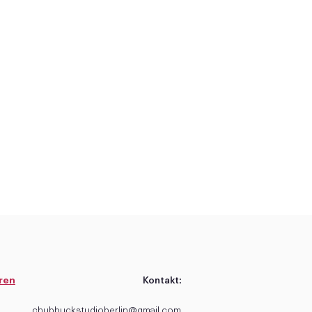
ren
Kontakt:
chubbuckstudioberlin@gmail.com