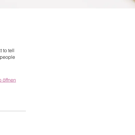
to tell
 people
 öffnen